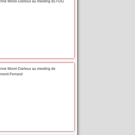
inne Morel-Darleux au meeting du FDG
inne Morel-Darleux au meeting de
rmont-Ferrand