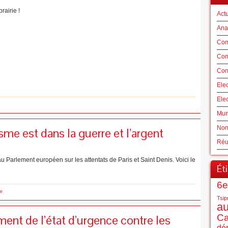
brairie !
Actu
Ana
Com
Com
Con
Ele
Ele
Mun
Non
sme est dans la guerre et l’argent
Réu
 Parlement européen sur les attentats de Paris et Saint Denis. Voici le
Ét
6e
e
Tsip
au
ent de l’état d’urgence contre les
C
dé