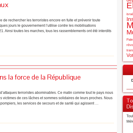
aux
E
isra
In
e de rechercher les terroristes encore en fuite et prévenir toute
M
lques jours le gouvernement l’utilise contre les mobilisations
Mo
. Ainsi toutes les marches, tous les rassemblements ont été interdits
Pale
révo
tran
Vot
ns la force de la République
D
d’attaques terroristes abominables. Ce matin comme tout le pays nous
s victimes de ces lâches et sommes solidaires de leurs proches. Nous
To
s pompiers, les services de secours et de santé qui agissent …
Di
Tou
Mél