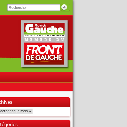
chives
hives
tégories