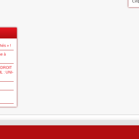
Cir
hés » !
se à
 DROIT
 : UNI-