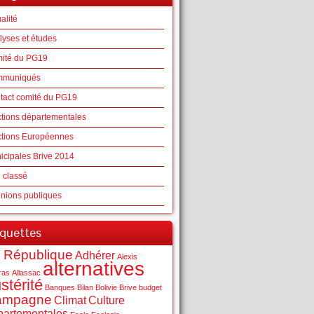
alité
lyses et études
ité du PG19
muniqués
tact comité du PG19
ctions départementales
ctions Européennes
icipales Brive 2014
 classé
nions publiques
iquettes
 République
Adhérer
Alexis
alternatives
ras
Allassac
stérité
Banques
Bilan
Bolivie
Brive
budget
ampagne
Climat
Culture
partementales