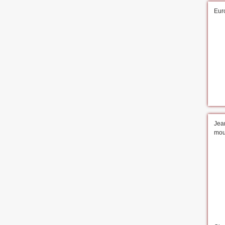
Eur
Jean
mour