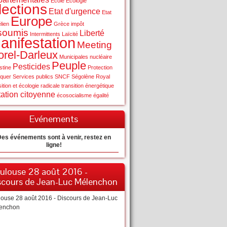
Ecole
Ecologie
lections
Etat d'urgence
Etat
Europe
élien
Grèce
impôt
soumis
Liberté
Intermittents
Laïcité
anifestation
Meeting
rel-Darleux
Municipales
nucléaire
Peuple
Pesticides
stine
Protection
quer
Services publics
SNCF
Ségolène Royal
sition et écologie radicale
transition énergétique
ation citoyenne
écosocialisme
égalité
Evénements
es événements sont à venir, restez en
ligne!
ulouse 28 août 2016 -
scours de Jean-Luc Mélenchon
louse 28 août 2016 - Discours de Jean-Luc
enchon