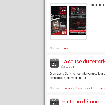
Bientôt en li
Mots-Clés :
Livre
La cause du terrori
NOV
25
Actualité
Jean-Luc Mélenchon est intervenu ce jour au
texte de son intervention : ici
Mots-Clés :
corruption
,
guerre
,
inégalité
,
Terrorism
Halte au détournem
NOV
25