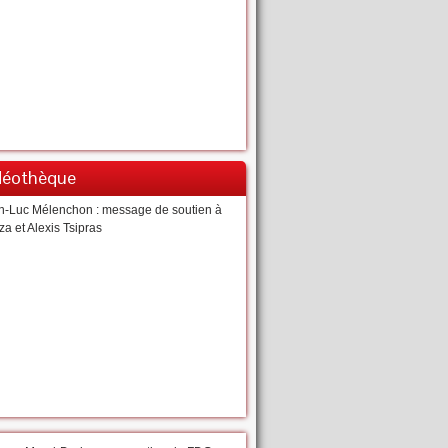
déothèque
n-Luc Mélenchon : message de soutien à
za et Alexis Tsipras