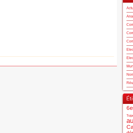
Actu
Ana
Com
Com
Con
Ele
Ele
Mun
Non
Réu
Ét
6e
Tsip
au
C
dé