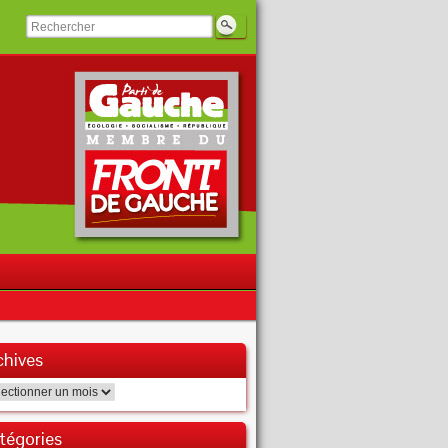
chives
hives
tégories