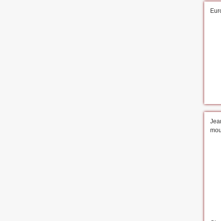
Eur
Jean
mour