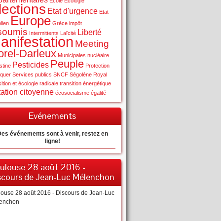
Ecole
Ecologie
lections
Etat d'urgence
Etat
Europe
élien
Grèce
impôt
soumis
Liberté
Intermittents
Laïcité
anifestation
Meeting
rel-Darleux
Municipales
nucléaire
Peuple
Pesticides
stine
Protection
quer
Services publics
SNCF
Ségolène Royal
sition et écologie radicale
transition énergétique
ation citoyenne
écosocialisme
égalité
Evénements
es événements sont à venir, restez en
ligne!
ulouse 28 août 2016 -
scours de Jean-Luc Mélenchon
louse 28 août 2016 - Discours de Jean-Luc
enchon