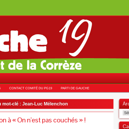
S
CONTACT COMITÉ DU PG19
PARTI DE GAUCHE
Ar
 mot-clé :
Jean-Luc Mélenchon
Arc
 à « On n’est pas couchés » !
Ca