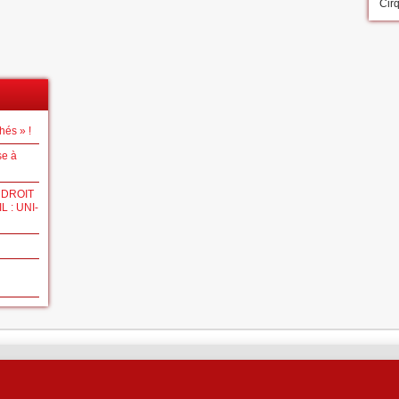
Cir
hés » !
se à
 DROIT
 : UNI-