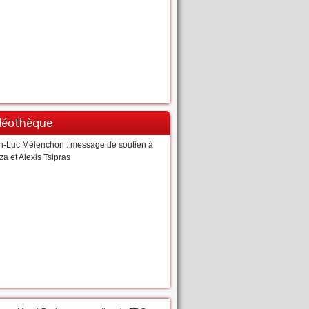
déothèque
n-Luc Mélenchon : message de soutien à
za et Alexis Tsipras