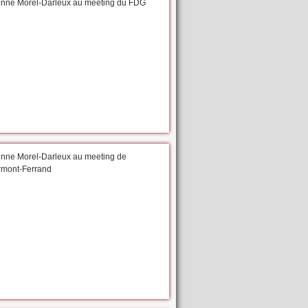
inne Morel-Darleux au meeting du FDG
inne Morel-Darleux au meeting de
rmont-Ferrand