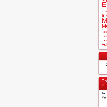
E
isra
In
M
Mo
Pale
révo
tran
Vot
D
To
Di
Tou
Mél