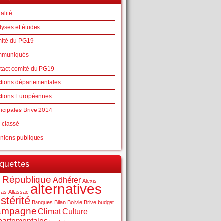
alité
lyses et études
ité du PG19
muniqués
tact comité du PG19
ctions départementales
ctions Européennes
icipales Brive 2014
 classé
nions publiques
iquettes
 République
Adhérer
Alexis
alternatives
ras
Allassac
stérité
Banques
Bilan
Bolivie
Brive
budget
ampagne
Climat
Culture
partementales